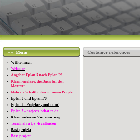
Menü
Customer references
Willkommen
Welcome
Angebot Eplan 5 nach Eplan P8
Klemmenpläne, die Basis für den
Monteur
Mehrere Schaltbücher in einem Projekt
Eplan 5 und Eplan P8
Eplan 5 - Projekte , und nun?
Eplan 5 - projects, what to do
Klemmenleisten Visualisierung
Terminal strips visualization
Basisprojekt
Base project