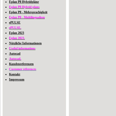
Eplan P8 Hybridpläne
Eplan P8 Hybrid plans
Eplan P8 - Mehrsprachigkeit
Eplan P8 - Multilingualism
ePULSE
ePULSE.
Eplan 2023
Eplan 2023.
Nützliche Informationen
Useful informations
Autocad
Autocad.
Kundenreferenzen
Customer references
Kontakt
Impressum