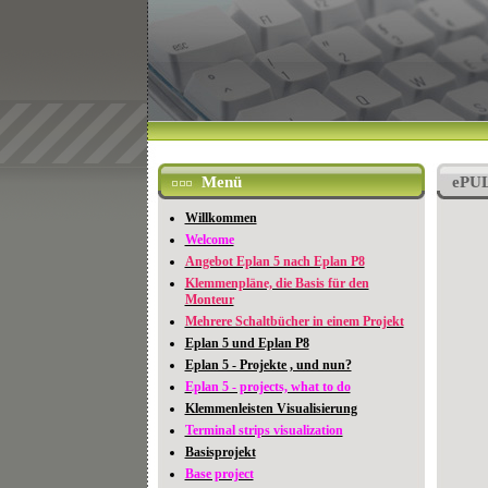
Menü
ePU
Willkommen
Welcome
Angebot Eplan 5 nach Eplan P8
Klemmenpläne, die Basis für den
Monteur
Mehrere Schaltbücher in einem Projekt
Eplan 5 und Eplan P8
Eplan 5 - Projekte , und nun?
Eplan 5 - projects, what to do
Klemmenleisten Visualisierung
Terminal strips visualization
Basisprojekt
Base project