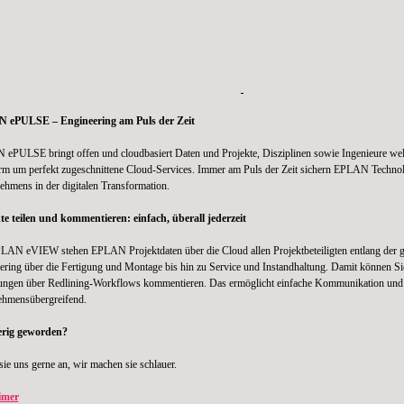
 ePULSE – Engineering am Puls der Zeit
ePULSE bringt offen und cloudbasiert Daten und Projekte, Disziplinen sowie Ingenieure 
orm um perfekt zugeschnittene Cloud-Services. Immer am Puls der Zeit sichern EPLAN Technol
ehmens in der digitalen Transformation.
te teilen und kommentieren: einfach, überall jederzeit
LAN eVIEW stehen EPLAN Projektdaten über die Cloud allen Projektbeteiligten entlang der 
ering über die Fertigung und Montage bis hin zu Service und Instandhaltung. Damit können Si
ngen über Redlining-Workflows kommentieren. Das ermöglicht einfache Kommunikation und Ko
ehmensübergreifend.
erig geworden?
ie uns gerne an, wir machen sie schlauer.
imer