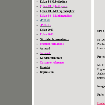
Eplan P8 Hybridpläne
Eplan P8 Hybrid plans
Eplan P8 - Mehrsprachigkeit
Eplan P8 - Multilingualism
ePULSE
ePULSE.
Eplan 2023
EPLAN
Eplan 2023.
Nützliche Informationen
EPLAN 
Useful informations
Plattf
Untern
Autocad
Autocad.
Projek
Kundenreferenzen
Customer references
Mit EP
Kontakt
Engine
Impressum
Änderu
untern
Neugi
Rufen s
Discla